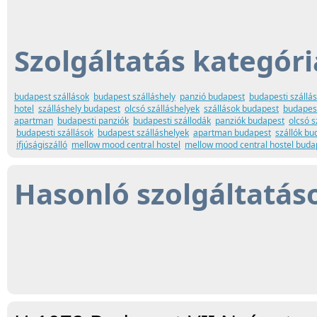
Szolgáltatás kategóri
budapest szállások
budapest szálláshely
panzió budapest
budapesti szállá
hotel
szálláshely budapest
olcsó szálláshelyek
szállások budapest
budapes
apartman
budapesti panziók
budapesti szállodák
panziók budapest
olcsó s
budapesti szállások
budapest szálláshelyek
apartman budapest
szállók bu
ifjúságiszálló
mellow mood central hostel
mellow mood central hostel buda
Hasonló szolgáltatás