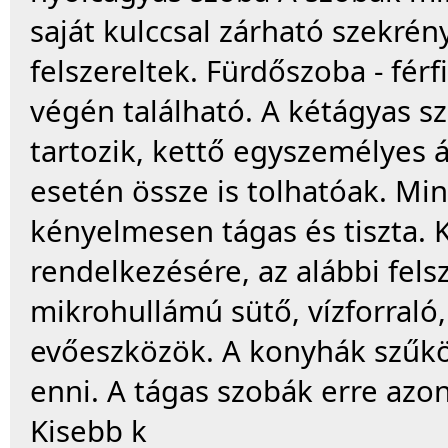
saját kulccsal zárható szekrén
felszereltek. Fürdőszoba - férf
végén található. A kétágyas s
tartozik, kettő egyszemélyes á
esetén össze is tolhatóak. Mi
kényelmesen tágas és tiszta. 
rendelkezésére, az alábbi fels
mikrohullámú sütő, vízforraló,
evőeszközök. A konyhák szűkös
enni. A tágas szobák erre azo
Kisebb k