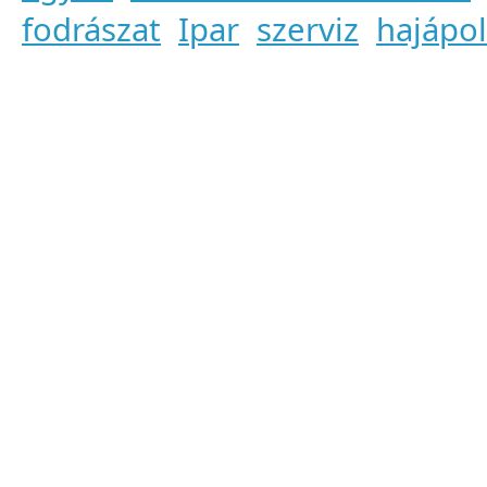
fodrászat
Ipar
szerviz
hajápo