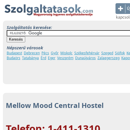
Szolgáltatás keresése:
Népszerű városok
Budapest
Debrecen
Pécs
Győr
Miskolc
Székesfehérvár
Szeged
Siófok
K
Budaörs
Tatabánya
Érd
Eger
Veszprém
Dunaújváros
Zalaegerszeg
Kapo
Mellow Mood Central Hostel
Telefon: 1-411-1310