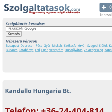
Szolgáltatás keresése:
Népszerű városok
Budapest
Debrecen
Pécs
Győr
Miskolc
Székesfehérvár
Szeged
Siófok
K
Budaörs
Tatabánya
Érd
Eger
Veszprém
Dunaújváros
Zalaegerszeg
Kapo
Kandallo Hungaria Bt.
Telefon: +36-24-404-814