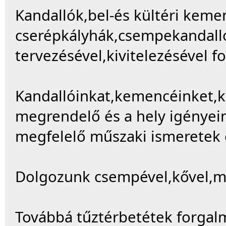
Kandallók,bel-és kültéri kemen
cserépkályhák,csempekandalló
tervezésével,kivitelezésével f
Kandallóinkat,kemencéinket,ká
megrendelő és a hely igényei
megfelelő műszaki ismeretek é
Dolgozunk csempével,kővel,már
Továbbá tűztérbetétek forgalm