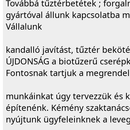
Továbbá tűztérbetétek ; forgal
gyártóval állunk kapcsolatba 
Vállalunk
kandalló javítást, tűztér beköté
ÚJDONSÁG a biotűzerű cserépká
Fontosnak tartjuk a megrendel
munkáinkat úgy tervezzük és 
építenénk. Kémény szaktanácso
nyújtunk ügyfeleinknek a leveg