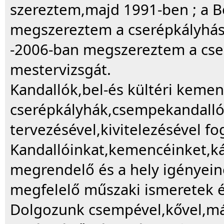
szereztem,majd 1991-ben ; a 
megszereztem a cserépkályhás
-2006-ban megszereztem a cser
mestervizsgát.
Kandallók,bel-és kültéri kemen
cserépkályhák,csempekandallók
tervezésével,kivitelezésével fo
Kandallóinkat,kemencéinket,kál
megrendelő és a hely igényein
megfelelő műszaki ismeretek é
Dolgozunk csempével,kővel,már