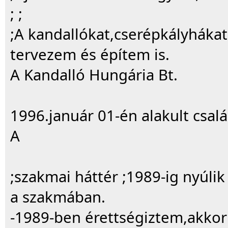
; ;
;A kandallókat,cserépkályháka
tervezem és építem is.
A Kandalló Hungária Bt.
1996.január 01-én alakult csalá
A
;szakmai háttér ;1989-ig nyúli
a szakmában.
-1989-ben érettségiztem,akkor 