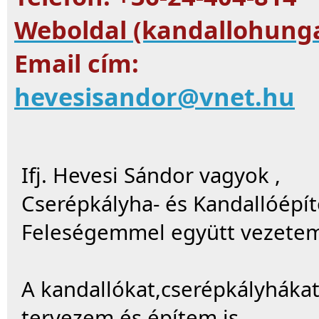
Weboldal (kandallohunga
Email cím:
hevesisandor@vnet.hu
Ifj. Hevesi Sándor vagyok ,
Cserépkályha- és Kandallóépít
Feleségemmel együtt vezetem 
A kandallókat,cserépkályháka
tervezem és építem is.