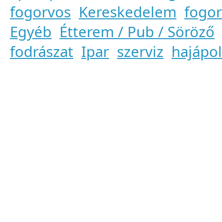
fogorvos
Kereskedelem
fogor
Egyéb
Étterem / Pub / Söröző
fodrászat
Ipar
szerviz
hajápo