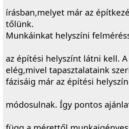
írásban,melyet már az építkez
tőlünk.
Munkáinkat helyszíni felméréss
az építési helyszínt látni kell
elég,mivel tapasztalataink szer
fázisáig már az építési helyszí
módosulnak. Így pontos ajánla
függ a mérettől,munkaigényess