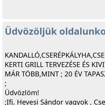
Üdvözöljük oldalunk
KANDALLÓ,CSERÉPKÁLYHA,CS
KERTI GRILL TERVEZÉSE ÉS KIV
MÁR TÖBB,MINT ; 20 ÉV TAPAS
;
Üdvözlöm!
;Ifj. Hevesi Sándor vagyok , Cs