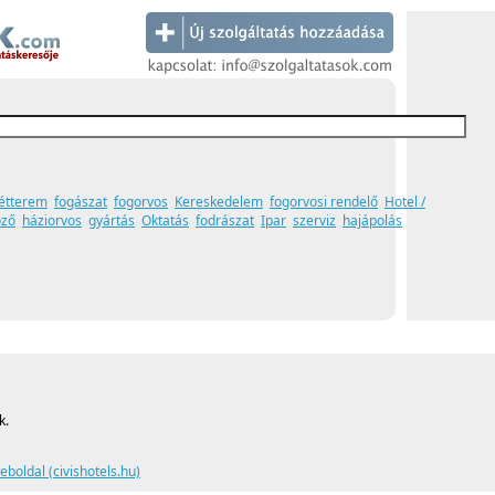
étterem
fogászat
fogorvos
Kereskedelem
fogorvosi rendelő
Hotel /
öző
háziorvos
gyártás
Oktatás
fodrászat
Ipar
szerviz
hajápolás
k.
weboldal (civishotels.hu)