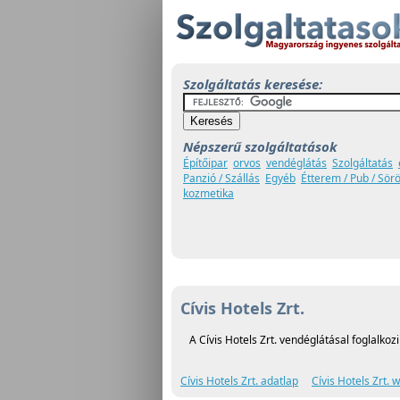
Szolgáltatás keresése:
Népszerű szolgáltatások
Építőipar
orvos
vendéglátás
Szolgáltatás
Panzió / Szállás
Egyéb
Étterem / Pub / Sör
kozmetika
Cívis Hotels Zrt.
A Cívis Hotels Zrt. vendéglátásal foglalkozi
Cívis Hotels Zrt. adatlap
Cívis Hotels Zrt. 