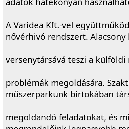
adatok hatékonyan használható
A Varidea Kft.-vel együttműköd
nővérhivó rendszert. Alacsony 
versenytársává teszi a külföld
problémák megoldására. Szaktu
műszerparkunk birtokában tár
megoldandó feladatokat, és m
megrendelőink legnagyobb meg