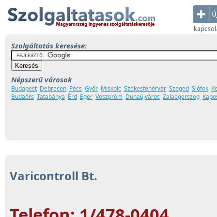
Szolgáltatás keresése:
Népszerű városok
Budapest
Debrecen
Pécs
Győr
Miskolc
Székesfehérvár
Szeged
Siófok
K
Budaörs
Tatabánya
Érd
Eger
Veszprém
Dunaújváros
Zalaegerszeg
Kapo
Varicontroll Bt.
Telefon: 1/478-0404