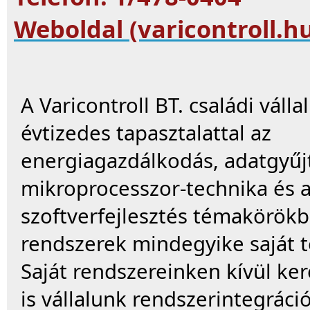
Weboldal (varicontroll.h
A Varicontroll BT. családi válla
évtizedes tapasztalattal az
energiagazdálkodás, adatgyűj
mikroprocesszor-technika és 
szoftverfejlesztés témakörökb
rendszerek mindegyike saját t
Saját rendszereinken kívül k
is vállalunk rendszerintegráci