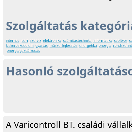
Szolgáltatás kategóri
internet
ipari
szerviz
elektronika
számítástechnika
informatika
szoftver
s
kiskereskedelem
gyártás
műszerfejlesztés
energetika
energia
rendszerin
energiagazdálkodás
Hasonló szolgáltatás
A Varicontroll BT. családi válla