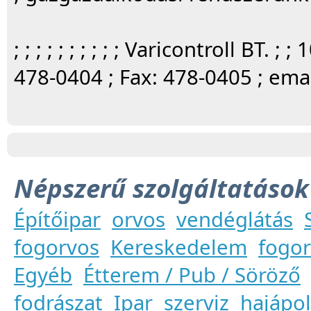
; ; ; ; ; ; ; ; ; ; Varicontroll BT. 
478-0404 ; Fax: 478-0405 ; emai
Népszerű szolgáltatások
Építőipar
orvos
vendéglátás
fogorvos
Kereskedelem
fogor
Egyéb
Étterem / Pub / Söröző
fodrászat
Ipar
szerviz
hajápo