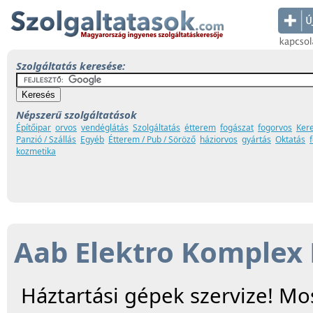
Szolgáltatás keresése:
Népszerű szolgáltatások
Építőipar
orvos
vendéglátás
Szolgáltatás
étterem
fogászat
fogorvos
Ker
Panzió / Szállás
Egyéb
Étterem / Pub / Söröző
háziorvos
gyártás
Oktatás
kozmetika
Aab Elektro Komplex 
Háztartási gépek szervize! Mo