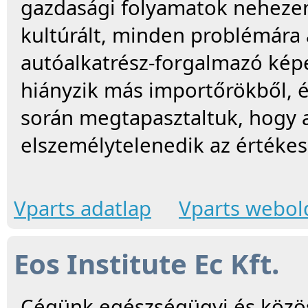
gazdasági folyamatok nehezen
kultúrált, minden problémára 
autóalkatrész-forgalmazó képe
hiányzik más importőrökből, 
során megtapasztaltuk, hogy
elszemélytelenedik az értékes
Vparts adatlap
Vparts webold
Eos Institute Ec Kft.
Cégünk egészségügyi és közö