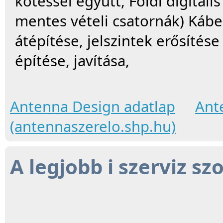
kötéssel együtt, Földi digitáli
mentes vételi csatornák) Kábel 
átépítése, jelszintek erősítés
építése, javítása,
Antenna Design adatlap
Ant
(antennaszerelo.shp.hu)
A legjobb i szerviz sz