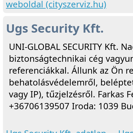
weboldal (cityszerviz.hu)
Ugs Security Kft.
UNI-GLOBAL SECURITY Kft. Na
biztonságtechnikai cég vagyun
referenciákkal. Állunk az Ön 
behatolásvédelemről, beléptet
vagy IP), tűzjelzésről. Farkas 
+36706139507 Iroda: 1039 Buda