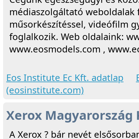
médiaszolgáltató weboldalak f
műsorkészítéssel, videófilm g
foglalkozik. Web oldalaink: w
www.eosmodels.com , www.eo
Eos Institute Ec Kft. adatlap
(eosinstitute.com)
Xerox Magyarország K
A Xerox ? bár nevét elsősorba