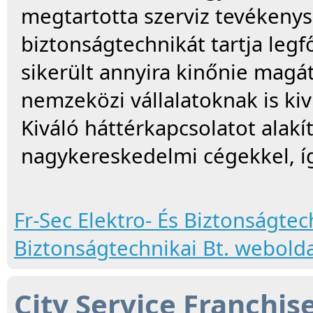
megtartotta szerviz tevékeny
biztonságtechnikát tartja legf
sikerült annyira kinőnie magá
nemzeközi vállalatoknak is ki
Kiváló háttérkapcsolatot alak
nagykereskedelmi cégekkel, í
Fr-Sec Elektro- És Biztonságtec
Biztonságtechnikai Bt. weboldal
City Service Franchise