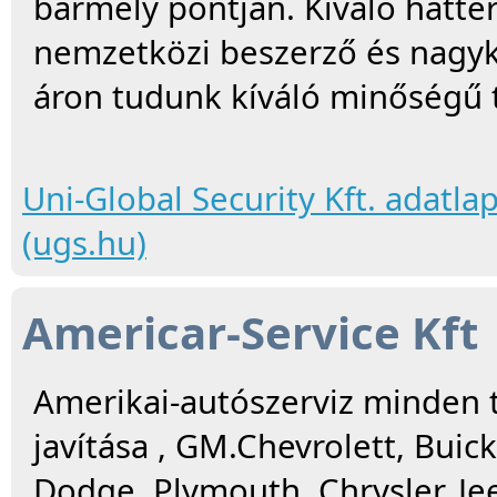
bármely pontján. Kiváló háttér
nemzetközi beszerző és nagyk
áron tudunk kíváló minőségű 
Uni-Global Security Kft. adatla
(ugs.hu)
Americar-Service Kft
Amerikai-autószerviz minden 
javítása , GM.Chevrolett, Buic
Dodge, Plymouth, Chrysler, Jee