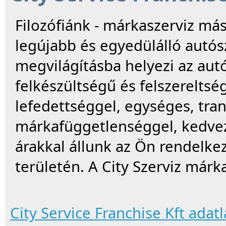
Filozófiánk - márkaszerviz m
legújabb és egyedülálló autós
megvilágításba helyezi az aut
felkészültségű és felszerelts
lefedettséggel, egységes, tran
márkafüggetlenséggel, kedvező
árakkal állunk az Ön rendelke
területén. A City Szerviz már
City Service Franchise Kft adat