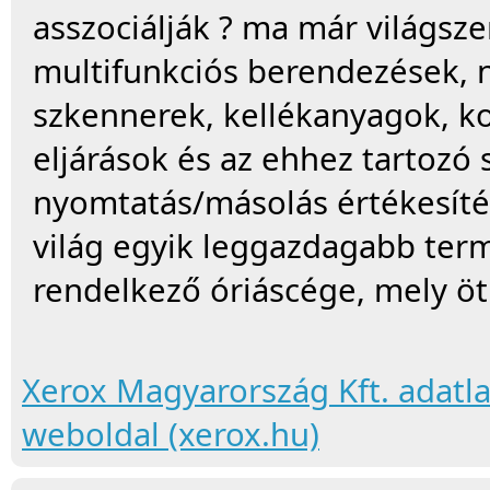
asszociálják ? ma már világsze
multifunkciós berendezések, 
szkennerek, kellékanyagok, 
eljárások és az ehhez tartozó 
nyomtatás/másolás értékesítés
világ egyik leggazdagabb ter
rendelkező óriáscége, mely öt
Xerox Magyarország Kft. adatl
weboldal (xerox.hu)