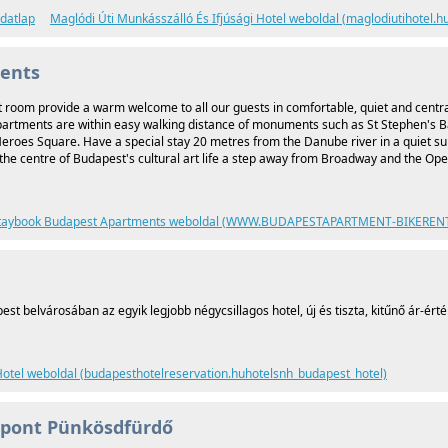
adatlap
Maglódi Úti Munkásszálló És Ifjúsági Hotel weboldal (maglodiutihotel.h
ents
room provide a warm welcome to all our guests in comfortable, quiet and centr
rtments are within easy walking distance of monuments such as St Stephen's Ba
r Heroes Square. Have a special stay 20 metres from the Danube river in a quiet s
the centre of Budapest's cultural art life a step away from Broadway and the Ope
taybook Budapest Apartments weboldal (WWW.BUDAPESTAPARTMENT-BIKEREN
t belvárosában az egyik legjobb négycsillagos hotel, új és tiszta, kitűnő ár-érté
otel weboldal (budapesthotelreservation.huhotelsnh_budapest_hotel)
özpont Pünkösdfürdő