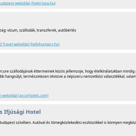
udapest weboldal (hotel-luna.hu)
ág: vízum, szállodák, transzferek, autóbérlés
 Travel weboldal (hellohungary.hu)
cure szállodájának éttermeinek közös jellemzoje, hogy ételkínálatukban mindig 
obb hangsúlyt, természetesen ötvözve a népszeru nemzetközi választékkal, valam
 weboldal (accorhotels.com)
 Ifjúsági Hotel
a Budapest szívében. Autóval és tömegközlekedési eszközökkel is könnyen megköz