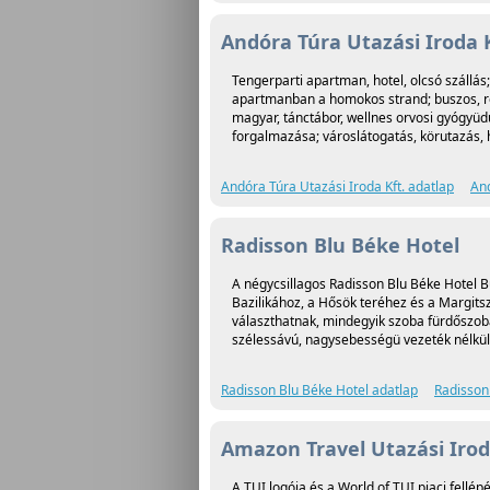
Andóra Túra Utazási Iroda K
Tengerparti apartman, hotel, olcsó szállá
apartmanban a homokos strand; buszos, rep
magyar, tánctábor, wellnes orvosi gyógyüdül
forgalmazása; városlátogatás, körutazás, h
Andóra Túra Utazási Iroda Kft. adatlap
And
Radisson Blu Béke Hotel
A négycsillagos Radisson Blu Béke Hotel B
Bazilikához, a Hősök teréhez és a Margits
választhatnak, mindegyik szoba fürdőszobá
szélessávú, nagysebességü vezeték nélküli 
Radisson Blu Béke Hotel adatlap
Radisson
Amazon Travel Utazási Irod
A TUI logója és a World of TUI piaci fell