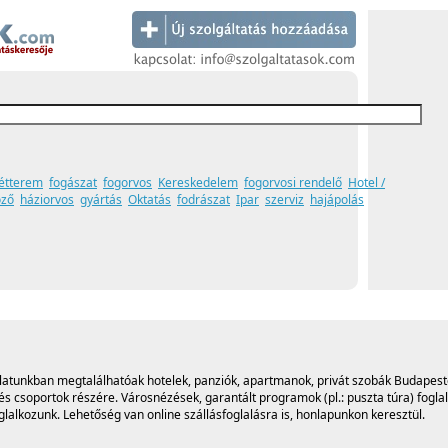
étterem
fogászat
fogorvos
Kereskedelem
fogorvosi rendelő
Hotel /
öző
háziorvos
gyártás
Oktatás
fodrászat
Ipar
szerviz
hajápolás
ínálatunkban megtalálhatóak hotelek, panziók, apartmanok, privát szobák Budapest
 csoportok részére. Városnézések, garantált programok (pl.: puszta túra) foglal
glalkozunk. Lehetőség van online szállásfoglalásra is, honlapunkon keresztül.