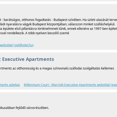
 - barátságos, otthonos fogadtatás - Budapest szívében. Ha üzleti utazását terve
ádi nyaralásra vágyik Budapest központjában, válasszon minket szálláshelyéül.
pülete első pillantásra történelminek tűnik, ennek ellenére az 1997-ben építet
éssel rendelkezik. A több nyelven beszélő szemé
weboldal (goldhotel.hu)
t Executive Apartments
rtments az otthonosság és a magas színvonalú szállodai szolgáltatás kellemes
tments adatlap
Millennium Court - Marriott Executive Apartments weboldal (e
ikusabban fejlődő városrészében.