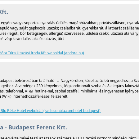
ft.
s; egyéni vagy csoportos nyaralás üdülés magánházakban, privátszálláson, nyaral
ülő vagy saját gépkocsis utazás; családbarát, gyerekbarát, állatbarát szálláshe
és (légúti, bőr betegségek, allergia) szervezése, üdülési csekk, utazási utalvány
étvégi kirándulás, akciós utazás, tört
óra Túra Utazási Iroda Kft. weboldal (andora.hu)
udapest belvárosában található - a Nagykörúton, közel az üzleti negyedhez, a Sz
zigethez. A vendégek 239 kényelmes, légkondicionált szoba és 8 elegáns lakosztá
s, telefonnal, AT&T hotline-nal, szobai széffel, minibárral és ingyenesen igényb
(WiFi) internethozzáféréssel felszerelt.
 Blu Béke Hotel weboldal (radissonblu.comhotel-budapest)
a - Budapest Ferenc Krt.
épése egyértelművé teszi az utasok számára a TUI Utazási Központ minőség iránti