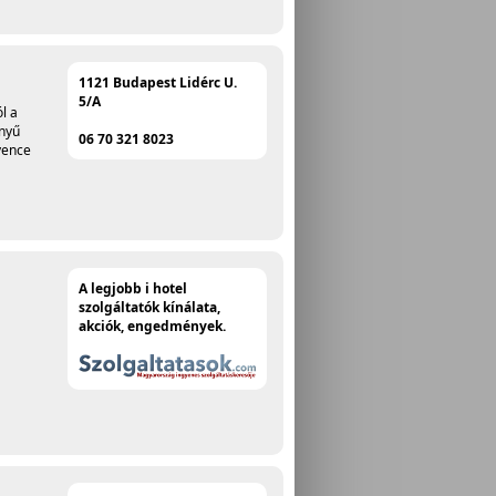
1121 Budapest Lidérc U.
5/A
l a
nnyű
06 70 321 8023
vence
A legjobb i hotel
szolgáltatók kínálata,
akciók, engedmények.