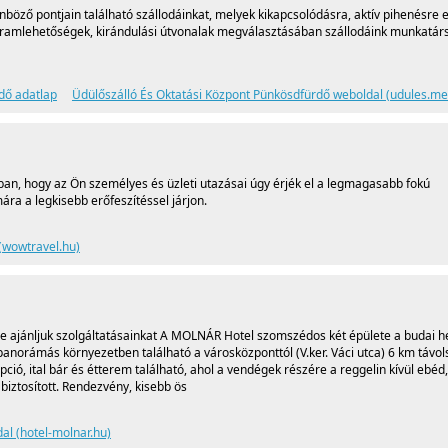
nböző pontjain található szállodáinkat, melyek kikapcsolódásra, aktív pihenésre 
ogramlehetőségek, kirándulási útvonalak megválasztásában szállodáink munkatár
dő adatlap
Üdülőszálló És Oktatási Központ Pünkösdfürdő weboldal (udules.me
, hogy az Ön személyes és üzleti utazásai úgy érjék el a legmagasabb fokú
ra a legkisebb erőfeszítéssel járjon.
(wowtravel.hu)
be ajánljuk szolgáltatásainkat A MOLNÁR Hotel szomszédos két épülete a budai 
panorámás környezetben található a városközponttól (V.ker. Váci utca) 6 km távol
ió, ital bár és étterem található, ahol a vendégek részére a reggelin kívül ebéd
 biztosított. Rendezvény, kisebb ös
al (hotel-molnar.hu)