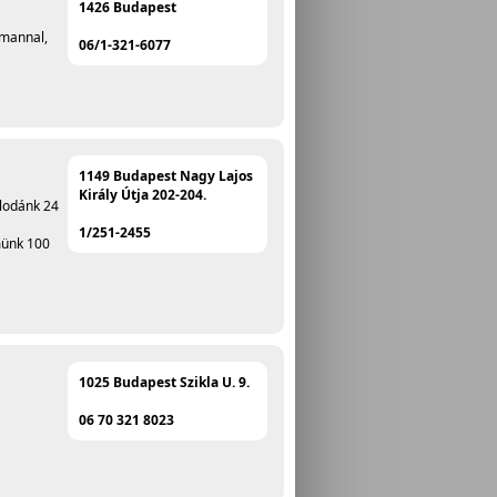
1426 Budapest
tmannal,
06/1-321-6077
1149 Budapest Nagy Lajos
Király Útja 202-204.
llodánk 24
1/251-2455
münk 100
1025 Budapest Szikla U. 9.
06 70 321 8023