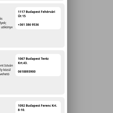
1117 Budapest Fehérvári
Út 15
ás
lyek;
+361 386 9536
, utikönyv
1067 Budapest Teréz
Krt.43.
ent István
ly közül
0618893900
evehetö
1092 Budapest Ferenc Krt.
8-10.