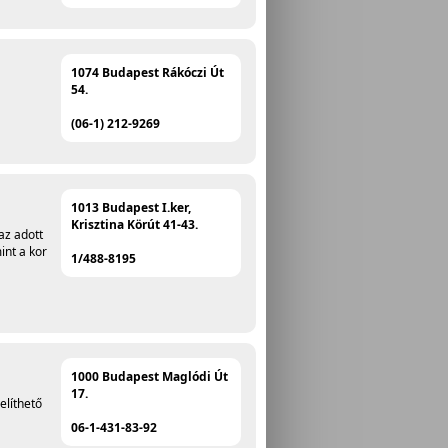
1074 Budapest Rákóczi Út
54.
(06-1) 212-9269
1013 Budapest I.ker,
Krisztina Körút 41-43.
az adott
int a kor
1/488-8195
1000 Budapest Maglódi Út
17.
elíthető
06-1-431-83-92