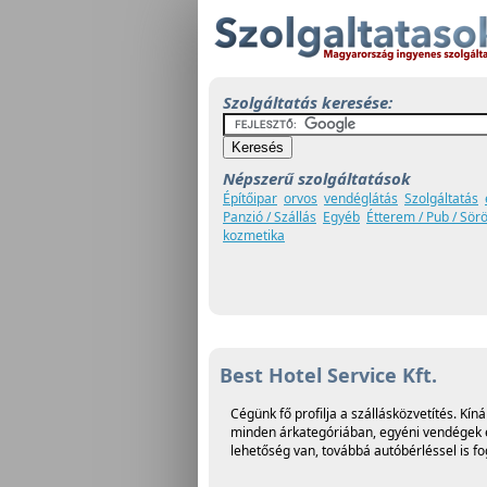
Szolgáltatás keresése:
Népszerű szolgáltatások
Építőipar
orvos
vendéglátás
Szolgáltatás
Panzió / Szállás
Egyéb
Étterem / Pub / Sör
kozmetika
Best Hotel Service Kft.
Cégünk fő profilja a szállásközvetítés. K
minden árkategóriában, egyéni vendégek és
lehetőség van, továbbá autóbérléssel is fo