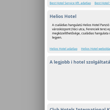
Best Hotel Service Kft. adatlap
Best Hotel 
Helios Hotel
A családias hangulatú Helios Hotel Panzió a
városközpont (Váci utca, Ferenciek tere) e
megközelíthetősége, családias hangulata 
legyen.
Helios Hotel adatlap
Helios Hotel webolda
A legjobb i hotel szolgáltat
Club Hotels International K