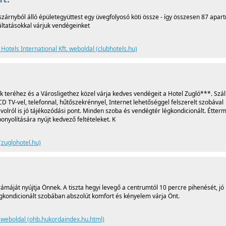
 szárnyból álló épületegyüttest egy üvegfolyosó köti össze - így összesen 87 apar
áltatásokkal várjuk vendégeinket
 Hotels International Kft. weboldal (clubhotels.hu)
 teréhez és a Városligethez közel várja kedves vendégeit a Hotel Zugló***. Szá
 TV-vel, telefonnal, hűtőszekrénnyel, Internet lehetőséggel felszerelt szobával
olról is jó tájékozódási pont. Minden szoba és vendégtér légkondicionált. Étter
nyolítására nyújt kedvező feltételeket. K
(zuglohotel.hu)
ámáját nyújtja Önnek. A tiszta hegyi levegő a centrumtól 10 percre pihenését, jó
 légkondicionált szobában abszolút komfort és kényelem várja Önt.
l weboldal (ohb.hukordaindex.hu.html)