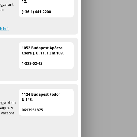
12.
egyaránt
sai
(+36-1) 441-2200
h.hu)
1052 Budapest Apáczai
Csere J. U. 11. 1.Em.109.
1-328-02-43
1124 Budapest Fodor
U.143.
hegyekben
ságra. A
0613951875
, vacsora