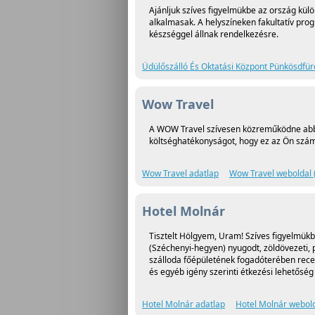
Ajánljuk szíves figyelmükbe az ország külö
alkalmasak. A helyszíneken fakultatív pr
készséggel állnak rendelkezésre.
Üdülőszálló És Oktatási Központ Pünkösdfür
Wow Travel
A WOW Travel szívesen közreműködne abban
költséghatékonyságot, hogy ez az Ön számá
Wow Travel adatlap
Wow Travel weboldal 
Hotel Molnár
Tisztelt Hölgyem, Uram! Szíves figyelmük
(Széchenyi-hegyen) nyugodt, zöldövezeti, 
szálloda főépületének fogadóterében recepc
és egyéb igény szerinti étkezési lehetőség
Hotel Molnár adatlap
Hotel Molnár webold