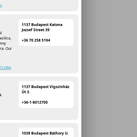
u)
1137 Budapest Katona
Jozsef Street 39
al
silica,
+36 70 258 5194
unny
ra. Our
T.COM)
1137 Budapest Vígszínház
Út 3.
k
+36-1-8012700
1039 Budapest Báthory U.