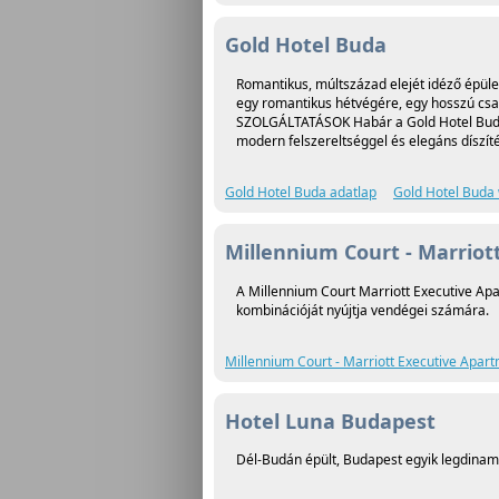
Gold Hotel Buda
Romantikus, múltszázad elejét idéző épület
egy romantikus hétvégére, egy hosszú csal
SZOLGÁLTATÁSOK Habár a Gold Hotel Buda é
modern felszereltséggel és elegáns díszít
Gold Hotel Buda adatlap
Gold Hotel Buda 
Millennium Court - Marriot
A Millennium Court Marriott Executive Apa
kombinációját nyújtja vendégei számára.
Millennium Court - Marriott Executive Apar
Hotel Luna Budapest
Dél-Budán épült, Budapest egyik legdinam