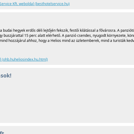
Service Kft. weboldal (besthotelservice.hu)
 budai hegyek erdős déli lejtőjén fekszik, festői kilátással a fővárosra. A panziótó
gy buszjárattal 15 perc alatt elérhető. A panzió csendes, nyugodt környezete, kö
mind hozzájárul ahhoz, hogy a Helios mind az üzletemberek, mind a turisták ked
l (ohb.huheliosindex.hu.html)
ások!
ft.