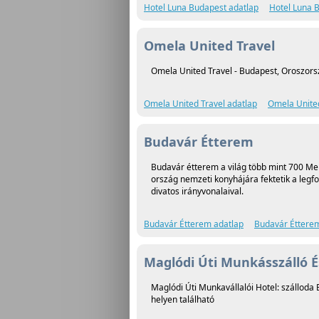
Hotel Luna Budapest adatlap
Hotel Luna B
Omela United Travel
Omela United Travel - Budapest, Oroszorsz
Omela United Travel adatlap
Omela United
Budavár Étterem
Budavár étterem a világ több mint 700 Mer
ország nemzeti konyhájára fektetik a legf
divatos irányvonalaival.
Budavár Étterem adatlap
Budavár Étterem
Maglódi Úti Munkásszálló És
Maglódi Úti Munkavállalói Hotel: szállod
helyen található