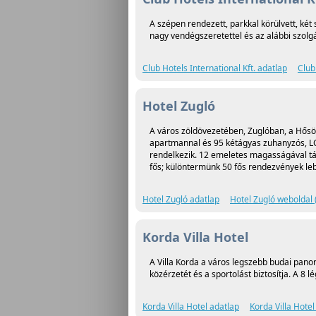
A szépen rendezett, parkkal körülvett, két
nagy vendégszeretettel és az alábbi szolg
Club Hotels International Kft. adatlap
Club
Hotel Zugló
A város zöldövezetében, Zuglóban, a Hősök
apartmannal és 95 kétágyas zuhanyzós, LCD
rendelkezik. 12 emeletes magasságával táv
fős; különtermünk 50 fős rendezvények lebo
Hotel Zugló adatlap
Hotel Zugló weboldal 
Korda Villa Hotel
A Villa Korda a város legszebb budai panor
közérzetét és a sportolást biztosítja. A 8
Korda Villa Hotel adatlap
Korda Villa Hote