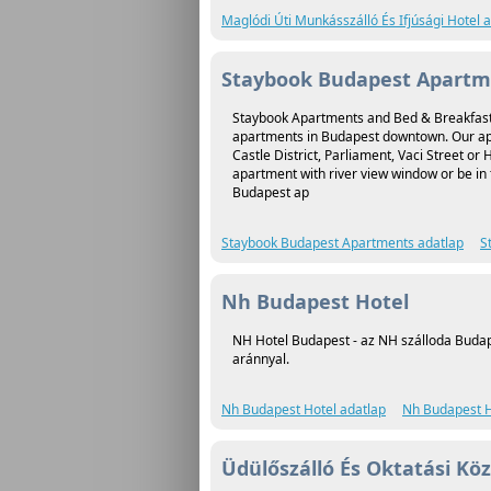
Maglódi Úti Munkásszálló És Ifjúsági Hotel 
Staybook Budapest Apartm
Staybook Apartments and Bed & Breakfast 
apartments in Budapest downtown. Our apa
Castle District, Parliament, Vaci Street o
apartment with river view window or be in 
Budapest ap
Staybook Budapest Apartments adatlap
S
Nh Budapest Hotel
NH Hotel Budapest - az NH szálloda Budapes
aránnyal.
Nh Budapest Hotel adatlap
Nh Budapest H
Üdülőszálló És Oktatási K