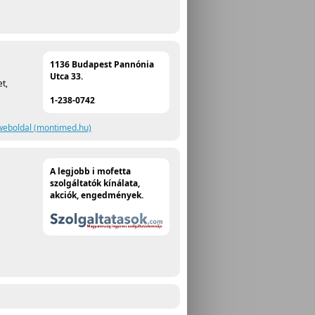
1136 Budapest Pannónia
Utca 33.
t,
1-238-0742
weboldal (montimed.hu)
A legjobb i mofetta
szolgáltatók kínálata,
akciók, engedmények.