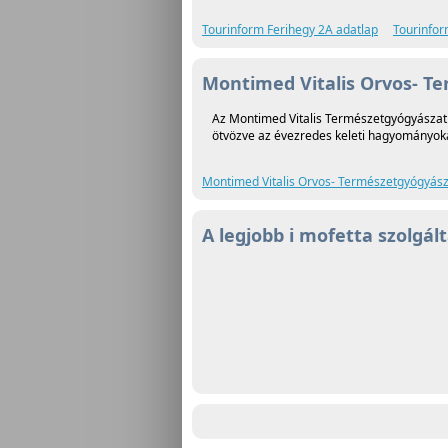
Tourinform Ferihegy 2A adatlap
Tourinfor
Montimed Vitalis Orvos- T
Az Montimed Vitalis Természetgyógyászati
ötvözve az évezredes keleti hagyományoka
Montimed Vitalis Orvos- Természetgyógyász
A legjobb i mofetta szolgál