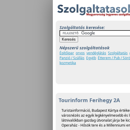
Szolgáltatás keresése:
Népszerű szolgáltatások
Építőipar
orvos
vendéglátás
Szolgáltatás
Panzió / Szállás
Egyéb
Étterem / Pub / Sör
kozmetika
Tourinform Ferihegy 2A
Turistainformáció, Budapest Kártya értékes
városnézés az egyik legkényelmesebb és 
látnivalókban gazdag útvonalat járja be ki
Operaház - Hősök tere és a Millenniumi em