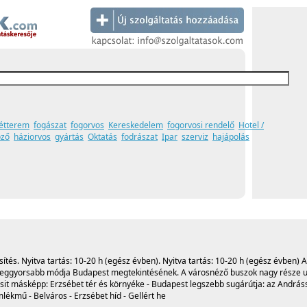
étterem
fogászat
fogorvos
Kereskedelem
fogorvosi rendelő
Hotel /
öző
háziorvos
gyártás
Oktatás
fodrászat
Ipar
szerviz
hajápolás
ítés. Nyitva tartás: 10-20 h (egész évben). Nyitva tartás: 10-20 h (egész évben) 
leggyorsabb módja Budapest megtekintésének. A városnéző buszok nagy része 
csit másképp: Erzsébet tér és környéke - Budapest legszebb sugárútja: az Andráss
lékmű - Belváros - Erzsébet híd - Gellért he