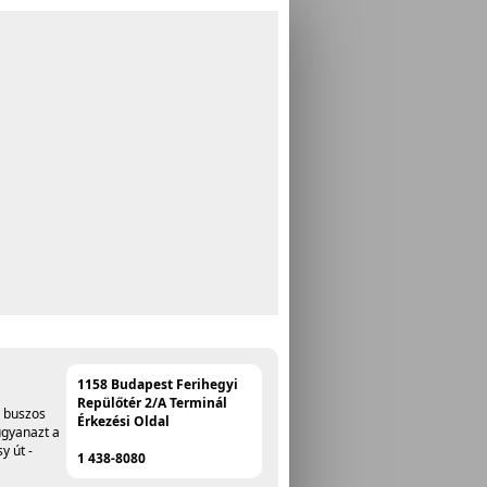
1158 Budapest Ferihegyi
Repülőtér 2/A Terminál
A buszos
Érkezési Oldal
ugyanazt a
y út -
1 438-8080