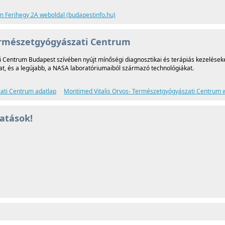
m Ferihegy 2A weboldal (budapestinfo.hu)
ermészetgyógyászati Centrum
 Centrum Budapest szívében nyújt mínőségi diagnosztikai és terápiás kezeléseke
t, és a legújabb, a NASA laboratóriumaiból származó technológiákat.
ati Centrum adatlap
Montimed Vitalis Orvos- Természetgyógyászati Centrum 
tatások!