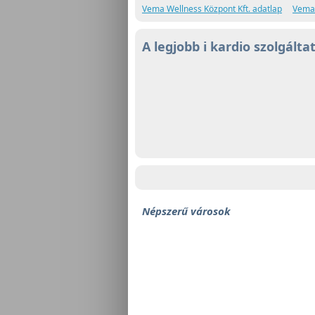
Vema Wellness Központ Kft. adatlap
Vema 
A legjobb i kardio szolgálta
Népszerű városok