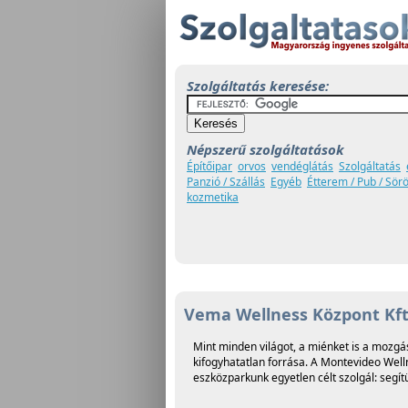
Szolgáltatás keresése:
Népszerű szolgáltatások
Építőipar
orvos
vendéglátás
Szolgáltatás
Panzió / Szállás
Egyéb
Étterem / Pub / Sör
kozmetika
Vema Wellness Központ Kft
Mint minden világot, a miénket is a mozgá
kifogyhatatlan forrása. A Montevideo Wel
eszközparkunk egyetlen célt szolgál: segí