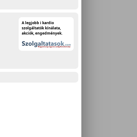
A legjobb i kardio
szolgáltatók kínálata,
akciók, engedmények.