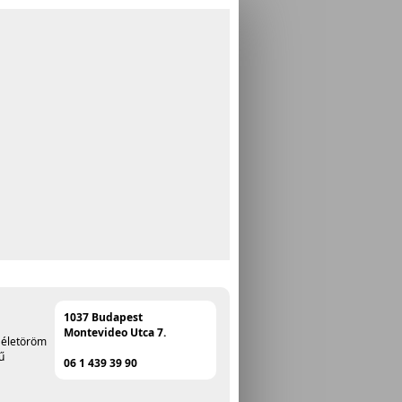
1037 Budapest
Montevideo Utca 7.
z életöröm
ű
06 1 439 39 90