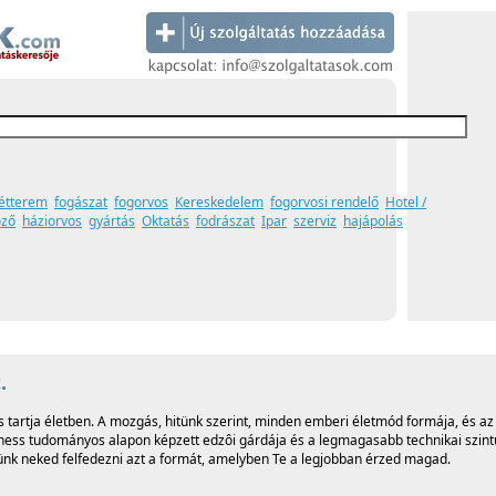
étterem
fogászat
fogorvos
Kereskedelem
fogorvosi rendelő
Hotel /
öző
háziorvos
gyártás
Oktatás
fodrászat
Ipar
szerviz
hajápolás
.
s tartja életben. A mozgás, hitünk szerint, minden emberi életmód formája, és a
lness tudományos alapon képzett edzôi gárdája és a legmagasabb technikai szint
tünk neked felfedezni azt a formát, amelyben Te a legjobban érzed magad.