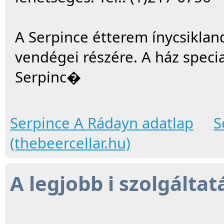
A Serpince étterem ínycsiklan
vendégei részére. A ház specia
Serpinc�
Serpince A Rádayn adatlap
S
(thebeercellar.hu)
A legjobb i szolgáltat