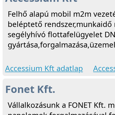
Felhő alapú mobil m2m vezeté
beléptető rendszer,munkaidő n
segélyhívó flottafelügyelet D
gyártása,forgalmazása,üzemel
Accessium Kft adatlap
Acces
Fonet Kft.
Vállalkozásunk a FONET Kft. m