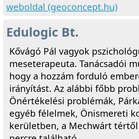
weboldal (geoconcept.hu)
Edulogic Bt.
Kővágó Pál vagyok pszichológ
meseterapeuta. Tanácsadói m
hogy a hozzám forduló emberek
irányítást. Az alábbi főbb pr
Önértékelési problémák, Párk
egyéb félelmek, Önismereti ko
kerületben, a Mechwárt tértől 
percre található.