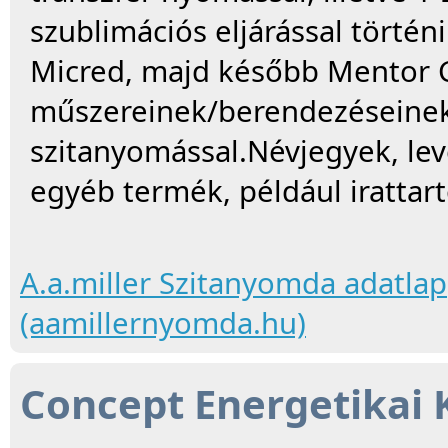
szublimációs eljárással történ
Micred, majd később Mentor G
műszereinek/berendezéseinek 
szitanyomással.Névjegyek, lev
egyéb termék, például iratta
A.a.miller Szitanyomda adatlap
(aamillernyomda.hu)
Concept Energetikai K