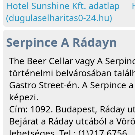
Hotel Sunshine Kft. adatlap
(dugulaselharitas0-24.hu)
Serpince A Rádayn
The Beer Cellar vagy A Serpi
történelmi belvárosában talál
Gastro Street-én. A Serpince 
képezi.
Cím: 1092. Budapest, Ráday ut
Bejárat a Ráday utcából a Vör
lehetséges. Tel.: (1)217 6756