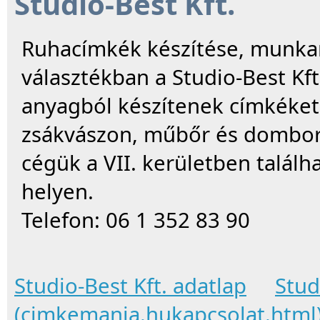
Studio-Best Kft.
Ruhacímkék készítése, munkar
választékban a Studio-Best Kf
anyagból készítenek címkéket. 
zsákvászon, műbőr és domború
cégük a VII. kerületben talál
helyen.
Telefon: 06 1 352 83 90
Studio-Best Kft. adatlap
Stud
(cimkemania.hukapcsolat.html