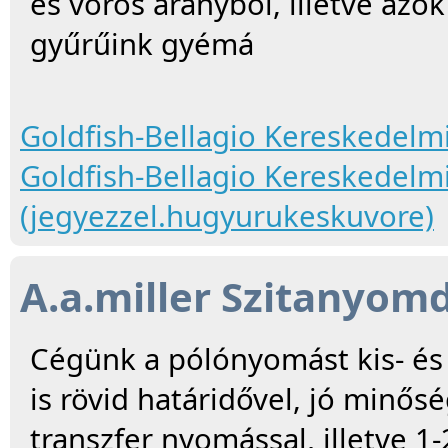
és vörös aranyból, illetve azo
gyűrűink gyémá
Goldfish-Bellagio Kereskedelmi 
Goldfish-Bellagio Kereskedelmi
(jegyezzel.hugyurukeskuvore)
A.a.miller Szitanyom
Cégünk a pólónyomást kis- é
is rövid határidővel, jó minős
transzfer nyomással, illetve 