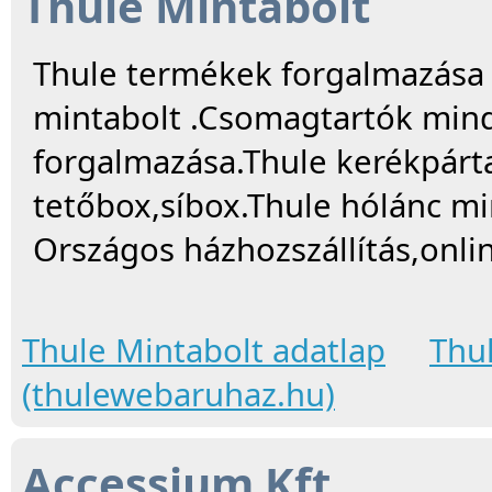
Thule Mintabolt
Thule termékek forgalmazása 
mintabolt .Csomagtartók mind
forgalmazása.Thule kerékpártar
tetőbox,síbox.Thule hólánc mi
Országos házhozszállítás,onl
Thule Mintabolt adatlap
Thu
(thulewebaruhaz.hu)
Accessium Kft