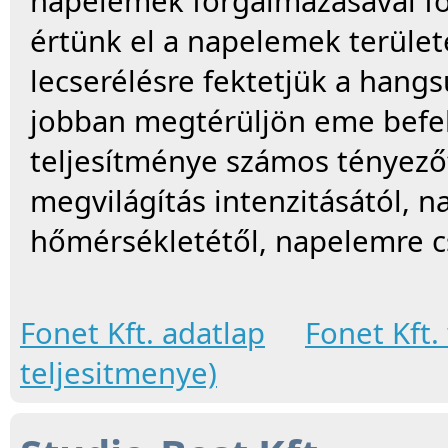
napelemek forgalmazásával fog
értünk el a napelemek terüle
lecserélésre fektetjük a hangs
jobban megtérüljön eme befe
teljesítménye számos tényezőt
megvilágítás intenzitásától, n
hőmérsékletétől, napelemre csa
Fonet Kft. adatlap
Fonet Kft.
teljesitmenye)