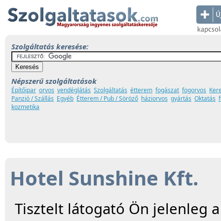
Szolgáltatás keresése:
Népszerű szolgáltatások
Építőipar
orvos
vendéglátás
Szolgáltatás
étterem
fogászat
fogorvos
Ker
Panzió / Szállás
Egyéb
Étterem / Pub / Söröző
háziorvos
gyártás
Oktatás
kozmetika
Hotel Sunshine Kft.
Tisztelt látogató Ön jelenleg 