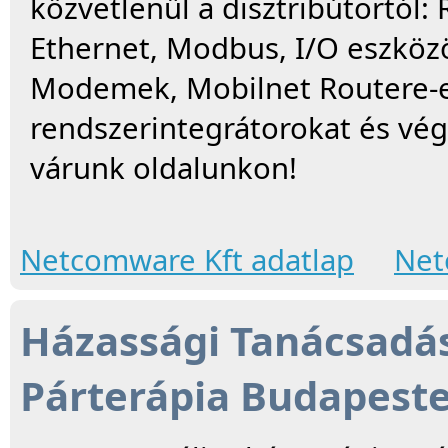
közvetlenül a disztribútortól:
Ethernet, Modbus, I/O eszközök
Modemek, Mobilnet Routere-ek
rendszerintegrátorokat és végf
várunk oldalunkon!
Netcomware Kft adatlap
Net
Házassági Tanácsadás
Párterápia Budapest