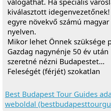
válogathat. Ha speciális városl
kiválasztott idegenvezetőnek!
egyre növekvő számú magyar i
nyelven.
Mikor lehet Önnek szüksége p
Gazdag nagynénje 50 év után 
szeretné nézni Budapestet…
Feleségét (férjét) szokatlan
Best Budapest Tour Guides ada
weboldal (bestbudapesttourgu