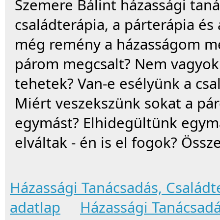
Szemere Bálint házassági tan
családterápia, a párterápia és
még remény a házasságom me
párom megcsalt? Nem vagyok 
tehetek? Van-e esélyünk a csa
Miért veszekszünk sokat a p
egymást? Elhidegültünk egymá
elváltak - én is el fogok? Össze
Házassági Tanácsadás, Családt
adatlap
Házassági Tanácsadás