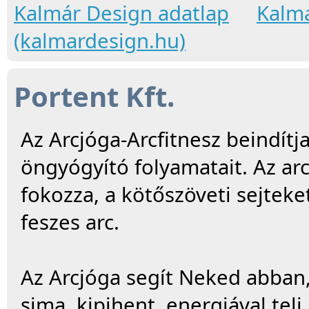
Kalmár Design adatlap
Kalm
(kalmardesign.hu)
Portent Kft.
Az Arcjóga-Arcfitnesz beindítj
öngyógyító folyamatait. Az arc
fokozza, a kötőszöveti sejteke
feszes arc.
Az Arcjóga segít Neked abban
sima, kipihent, energiával teli