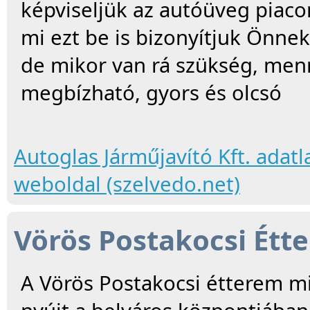
képviseljük az autóüveg piaco
mi ezt be is bizonyítjuk Önne
de mikor van rá szükség, menn
megbízható, gyors és olcsó
Autoglas Járműjavító Kft. adatl
weboldal (szelvedo.net)
Vörös Postakocsi Étt
A Vörös Postakocsi étterem mi