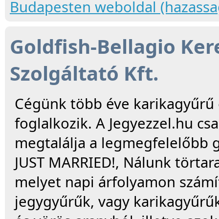
Budapesten weboldal (hazassa
Goldfish-Bellagio Ke
Szolgáltató Kft.
Cégünk több éve karikagyűrű 
foglalkozik. A Jegyezzel.hu cs
megtalálja a legmegfelelőbb g
JUST MARRIED!, Nálunk törtara
melyet napi árfolyamon számítu
jegygyűrűk, vagy karikagyűrűk