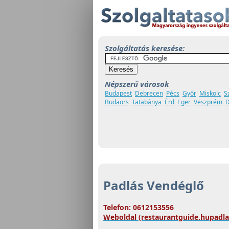
Szolgáltatás keresése:
Népszerű városok
Budapest
Debrecen
Pécs
Győr
Miskolc
S
Budaörs
Tatabánya
Érd
Eger
Veszprém
D
Padlás Vendéglő
Telefon: 0612153556
Weboldal (restaurantguide.hupadla