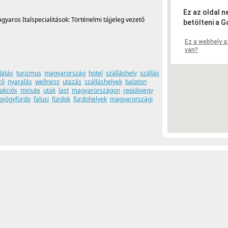
Ez az oldal 
gyaros Italspecialitások: Történelmi tájjeleg vezető
betölteni a G
Ez a webhely a
van?
látás
turizmus
magyarország
hotel
szálláshely
szállás
ző
nyaralás
wellness
utazás
szálláshelyek
balaton
akciós
minute
utak
last
magyarországon
repülojegy
gyógyfürdo
falusi
fürdok
fürdohelyek
magyarországi