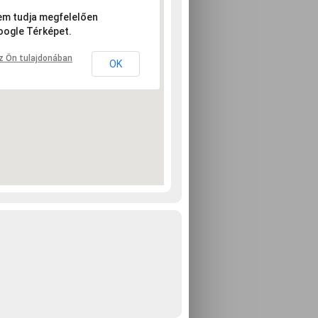
nem tudja megfelelően
oogle Térképet.
z Ön tulajdonában
OK