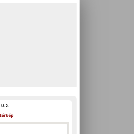
U. 2.
 térkép