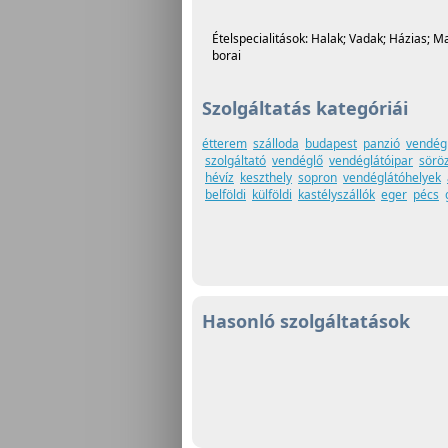
Ételspecialitások: Halak; Vadak; Házias; Ma
borai
Szolgáltatás kategóriái
étterem
szálloda
budapest
panzió
vendég
szolgáltató
vendéglő
vendéglátóipar
sörö
hévíz
keszthely
sopron
vendéglátóhelyek
belföldi
külföldi
kastélyszállók
eger
pécs
Hasonló szolgáltatások