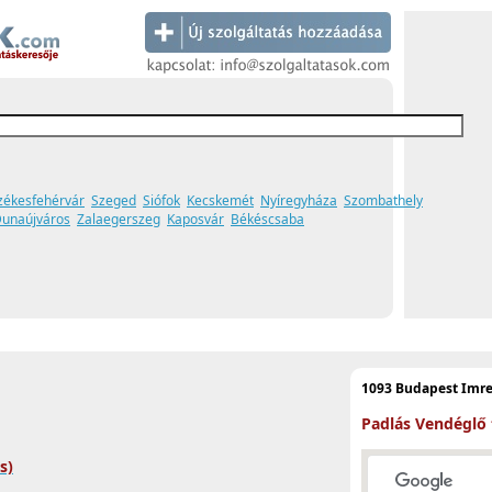
zékesfehérvár
Szeged
Siófok
Kecskemét
Nyíregyháza
Szombathely
unaújváros
Zalaegerszeg
Kaposvár
Békéscsaba
1093 Budapest Imre 
Padlás Vendéglő
s)