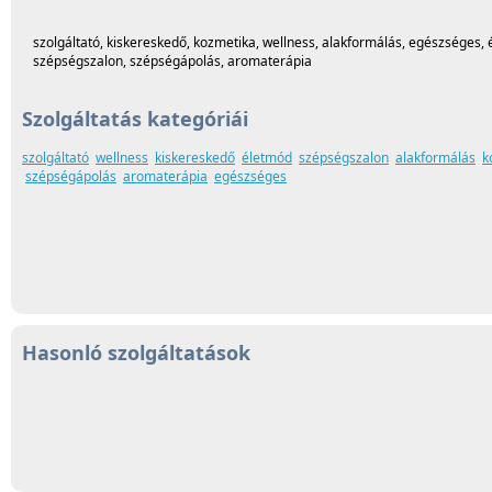
szolgáltató, kiskereskedő, kozmetika, wellness, alakformálás, egészséges, 
szépségszalon, szépségápolás, aromaterápia
Szolgáltatás kategóriái
szolgáltató
wellness
kiskereskedő
életmód
szépségszalon
alakformálás
k
szépségápolás
aromaterápia
egészséges
Hasonló szolgáltatások