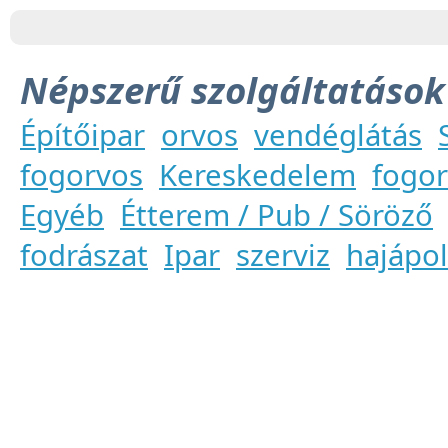
Népszerű szolgáltatások
Építőipar
orvos
vendéglátás
fogorvos
Kereskedelem
fogor
Egyéb
Étterem / Pub / Söröző
fodrászat
Ipar
szerviz
hajápo