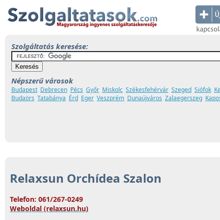
Szolgáltatás keresése:
Népszerű városok
Budapest
Debrecen
Pécs
Győr
Miskolc
Székesfehérvár
Szeged
Siófok
K
Budaörs
Tatabánya
Érd
Eger
Veszprém
Dunaújváros
Zalaegerszeg
Kapo
Relaxsun Orchídea Szalon
Telefon: 061/267-0249
Weboldal (relaxsun.hu)