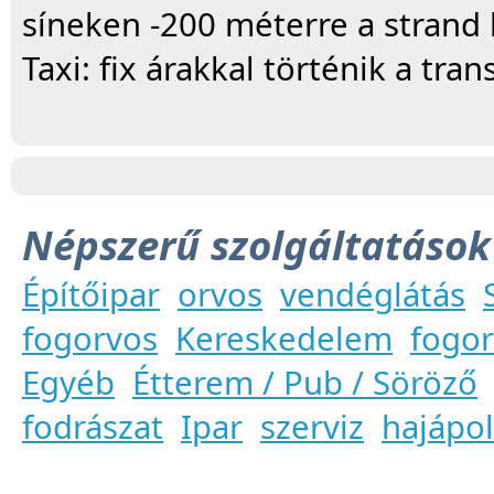
síneken -200 méterre a strand 
Taxi: fix árakkal történik a tran
Népszerű szolgáltatások
Építőipar
orvos
vendéglátás
fogorvos
Kereskedelem
fogor
Egyéb
Étterem / Pub / Söröző
fodrászat
Ipar
szerviz
hajápo