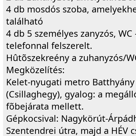
4 db mosdós szoba, amelyekhe
található
4 db 5 személyes zanyzós, WC 
telefonnal felszerelt.
Hûtõszekreény a zuhanyzós/W
Megközelítés:
Kelet-nyugati metro Batthyány 
(Csillaghegy), gyalog: a megáll
fõbejárata mellett.
Gépkocsival: Nagykörút-Árpádh
Szentendrei útra, majd a HÉV cs