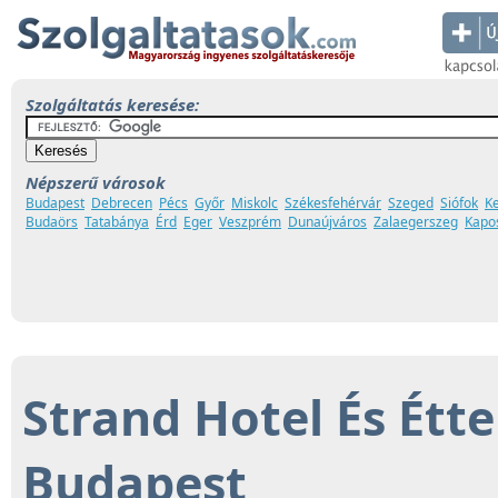
Szolgáltatás keresése:
Népszerű városok
Budapest
Debrecen
Pécs
Győr
Miskolc
Székesfehérvár
Szeged
Siófok
K
Budaörs
Tatabánya
Érd
Eger
Veszprém
Dunaújváros
Zalaegerszeg
Kapo
Strand Hotel És Étt
Budapest