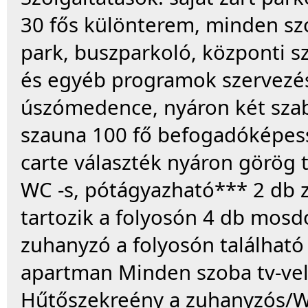
30 fős különterem, minden szo
park, buszparkoló, központi sz
és egyéb programok szervezése
úszómedence, nyáron két szab
szauna 100 fő befogadóképess
carte választék nyáron görög 
WC -s, pótágyazható*** 2 db 
tartozik a folyosón 4 db mos
zuhanyzó a folyosón található
apartman Minden szoba tv-vel é
Hűtőszekreény a zuhanyzós/WC