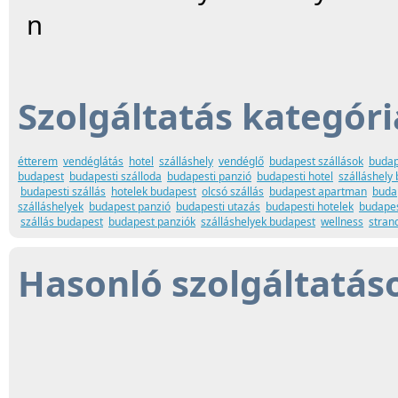
n
Szolgáltatás kategóri
étterem
vendéglátás
hotel
szálláshely
vendéglő
budapest szállások
budap
budapest
budapesti szálloda
budapesti panzió
budapesti hotel
szálláshely
budapesti szállás
hotelek budapest
olcsó szállás
budapest apartman
buda
szálláshelyek
budapest panzió
budapesti utazás
budapesti hotelek
budapes
szállás budapest
budapest panziók
szálláshelyek budapest
wellness
stran
Hasonló szolgáltatás