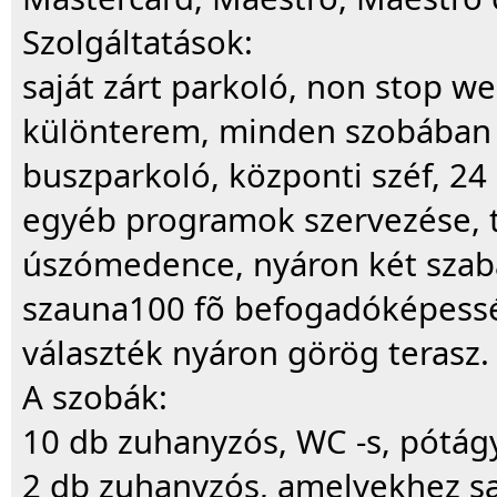
Szolgáltatások:
saját zárt parkoló, non stop we
különterem, minden szobában t
buszparkoló, központi széf, 24 
egyéb programok szervezése, ta
úszómedence, nyáron két szab
szauna100 fõ befogadóképesség
választék nyáron görög terasz.
A szobák:
10 db zuhanyzós, WC -s, pótá
2 db zuhanyzós, amelyekhez sa