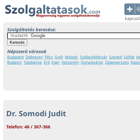
Szolgáltatás keresése:
Népszerű városok
Budapest
Debrecen
Pécs
Győr
Miskolc
Székesfehérvár
Szeged
Siófok
K
Budaörs
Tatabánya
Érd
Eger
Veszprém
Dunaújváros
Zalaegerszeg
Kapo
Dr. Somodi Judit
Telefon: 46 / 367-366