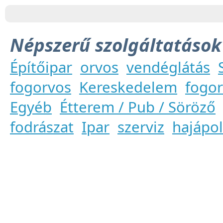
Népszerű szolgáltatások
Építőipar
orvos
vendéglátás
fogorvos
Kereskedelem
fogor
Egyéb
Étterem / Pub / Söröző
fodrászat
Ipar
szerviz
hajápo