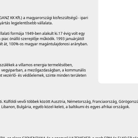
ANZ KK Kft.) a magyarországi kisfeszültségű - ipari
yártás legjelentősebb vállalata.
llalati formája 1949-ben alakult ki.17 évig volt egy
 piac önálló szereplője működik. 1993 januárjától
akult át, 100%-os magyar magántulajdonosi arányban.
észülékek a villamos energia termelésében,
- és vegyiparban, a mezőgazdaságban, a kommunális
t vezérlő- és védőelemek, szinte minden területen
. Külföldi vevői többek között Ausztria, Németország, Franciaország, Görögorsz
Libanon, Bulgária, egyéb közel-keleti, a baltikumi és egyes afrikai országok.