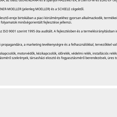
KRA, az olasz GIOVENZANA és a spanyol HAZEMEYER, a cseh EPM és ELKO EP cég
KNER-MOELLER (jelenleg MOELLER) és a SCHIELE cégektől.
ejlesztő-ereje birtokában a piaci körülményekhez gyorsan alkalmazkodik, terméke
folyamatok minőségorientált fejlesztése jellemzi.
ISO 9001 szerint 1995 óta auditált. A fejlesztésben és a termelésirányításban in
 propagandára, a marketing tevékenységre és a felhasználókkal, tervezőkkel val
pcsolók, motorvédők, kézikapcsolók, időrelék, védelmi relék, installációs relék
smérő szekrények, társasházi elosztó és fogyasztásmérő berendezések, üres to