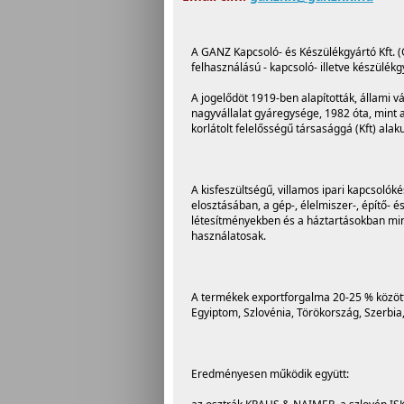
A GANZ Kapcsoló- és Készülékgyártó Kft. (G
felhasználású - kapcsoló- illetve készülékg
A jogelődöt 1919-ben alapították, állami vá
nagyvállalat gyáregysége, 1982 óta, mint a
korlátolt felelősségű társasággá (Kft) al
A kisfeszültségű, villamos ipari kapcsolók
elosztásában, a gép-, élelmiszer-, építő
létesítményekben és a háztartásokban min
használatosak.
A termékek exportforgalma 20-25 % közötti
Egyiptom, Szlovénia, Törökország, Szerbia, 
Eredményesen működik együtt: