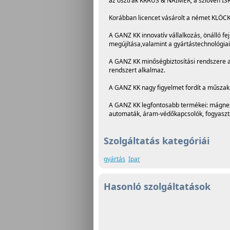
az osztrák KRAUS & NAIMER, a szlovén IS
Korábban licencet vásárolt a német KLÖC
A GANZ KK innovatív vállalkozás, önálló f
megújítása,valamint a gyártástechnológiai 
A GANZ KK minőségbiztosítási rendszere az 
rendszert alkalmaz.
A GANZ KK nagy figyelmet fordít a műszaki
A GANZ KK legfontosabb termékei: mágneska
automaták, áram-védőkapcsolók, fogyasztá
Szolgáltatás kategóriái
gyártás
Ipar
Hasonló szolgáltatások