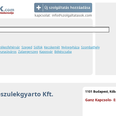
zékesfehérvár
Szeged
Siófok
Kecskemét
Nyíregyháza
Szombathely
unaújváros
Zalaegerszeg
Kaposvár
Békéscsaba
1101 Budapest, Kőb
szulekgyarto Kft.
Ganz Kapcsolo- E