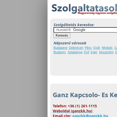
Szolgáltatás keresése:
Népszerű városok
Budapest
Debrecen
Pécs
Győr
Miskolc
S
Budaörs
Tatabánya
Érd
Eger
Veszprém
D
Ganz Kapcsolo- Es Ke
Telefon: +36 (1) 261-1115
Weboldal (ganzkk.hu)
Email cím:
ganzkk@ganzkk.hu