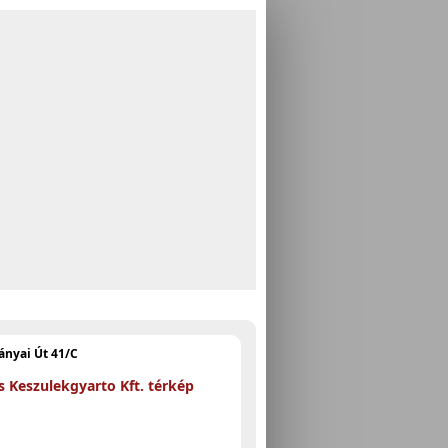
ányai Út 41/C
s Keszulekgyarto Kft. térkép