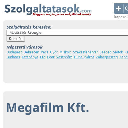
Szolgáltatás keresése:
Népszerű városok
Budapest
Debrecen
Pécs
Győr
Miskolc
Székesfehérvár
Szeged
Siófok
K
Budaörs
Tatabánya
Érd
Eger
Veszprém
Dunaújváros
Zalaegerszeg
Kapo
Megafilm Kft.