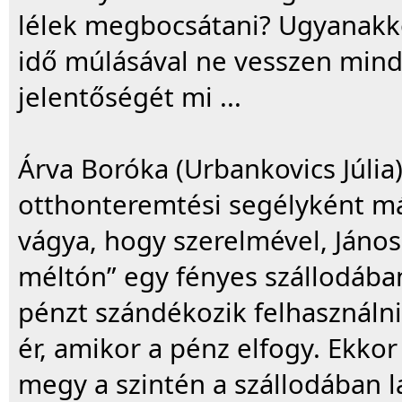
lélek megbocsátani? Ugyanakko
idő múlásával ne vesszen mind
jelentőségét mi ...
Árva Boróka (Urbankovics Júlia)
otthonteremtési segélyként más
vágya, hogy szerelmével, Jáno
méltón” egy fényes szállodába
pénzt szándékozik felhasználni
ér, amikor a pénz elfogy. Ekko
megy a szintén a szállodában l