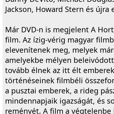
Jackson, Howard Stern és újra e
Már DVD-n is megjelent A Hort
film. Az ízig-vérig magyar film
elevenítenek meg, melyek már
amelyekbe mélyen beleivódott 
tovább élnek az itt élt embere
történéseinek filmbéli összefo
a pusztai emberek, a rideg pás
mindennapjaik igazságát, és 
reményét. A film a végtelenbe 