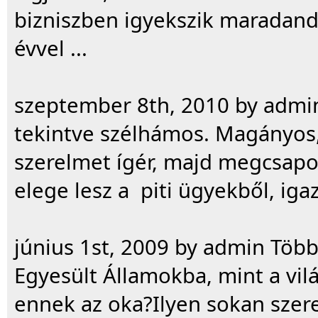
bizniszben igyekszik maradandó
évvel ...
szeptember 8th, 2010 by admi
tekintve szélhámos. Magányos,
szerelmet ígér, majd megcsapo
elege lesz a piti ügyekből, igazi
június 1st, 2009 by admin Töb
Egyesült Államokba, mint a vil
ennek az oka?Ilyen sokan szer