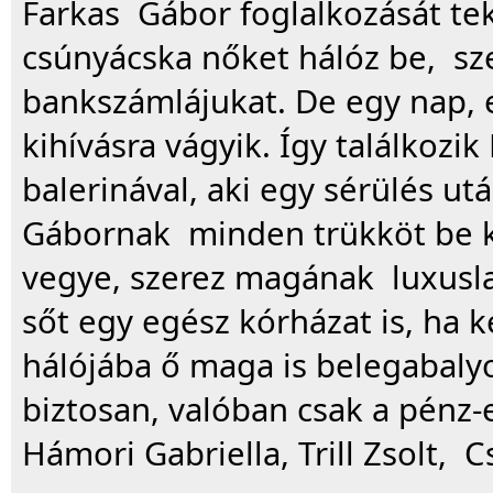
Farkas Gábor foglalkozását te
csúnyácska nőket hálóz be, sz
bankszámlájukat. De egy nap, e
kihívásra vágyik. Így találkozi
balerinával, aki egy sérülés ut
Gábornak minden trükköt be ke
vegye, szerez magának luxuslak
sőt egy egész kórházat is, ha 
hálójába ő maga is belegabaly
biztosan, valóban csak a pénz-
Hámori Gabriella, Trill Zsolt, C