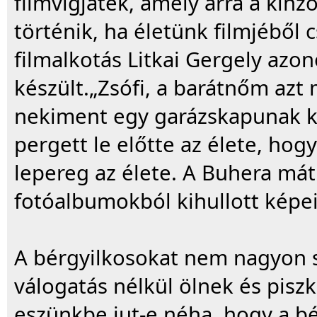
filmvígjáték, amely arra a kínzó
történik, ha életünk filmjéből 
filmalkotás Litkai Gergely azo
készült.„Zsófi, a barátnőm azt
nekiment egy garázskapunak ké
pergett le előtte az élete, hogy
lepereg az élete. A Buhera mát
fotóalbumokból kihullott képei 
A bérgyilkosokat nem nagyon s
válogatás nélkül ölnek és piszk
eszünkbe jut-e néha, hogy a b