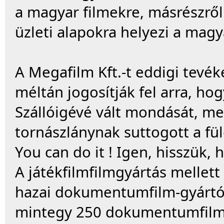
a magyar filmekre, másrészről 
üzleti alapokra helyezi a mag
A Megafilm Kft.-t eddigi tevé
méltán jogosítják fel arra, ho
Szállóigévé vált mondását, me
tornászlánynak suttogott a fü
You can do it ! Igen, hisszük, 
A játékfilmfilmgyártás mellett
hazai dokumentumfilm-gyártók 
mintegy 250 dokumentumfilmet