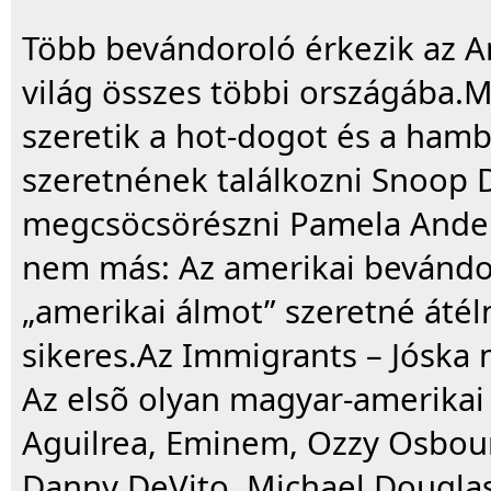
Több bevándoroló érkezik az A
világ összes többi országába.M
szeretik a hot-dogot és a hamb
szeretnének találkozni Snoop D
megcsöcsörészni Pamela Ander
nem más: Az amerikai bevándo
„amerikai álmot” szeretné átéln
sikeres.Az Immigrants – Jóska 
Az elsõ olyan magyar-amerikai 
Aguilrea, Eminem, Ozzy Osbou
Danny DeVito, Michael Douglas