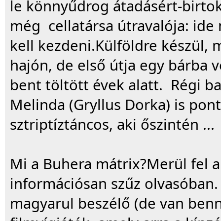
le könnyűdrog átadásért-birto
még cellatársa útravalója: ide n
kell kezdeni.Külföldre készül,
hajón, de első útja egy bárba 
bent töltött évek alatt. Régi ba
Melinda (Gryllus Dorka) is pon
sztriptíztáncos, aki őszintén ...
Mi a Buhera mátrix?Merül fel a 
információsan szűz olvasóban.
magyarul beszélő (de van benne