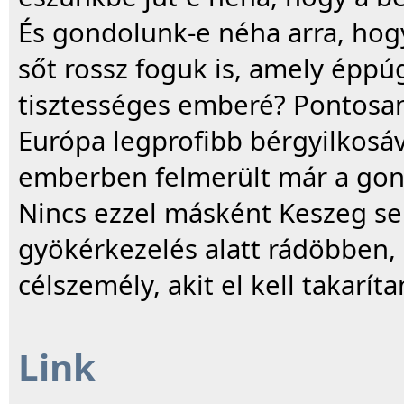
És gondolunk-e néha arra, hogy
sőt rossz foguk is, amely épp
tisztességes emberé? Pontosan 
Európa legprofibb bérgyilkosáv
emberben felmerült már a gond
Nincs ezzel másként Keszeg sem
gyökérkezelés alatt rádöbben,
célszemély, akit el kell takaríta
Link