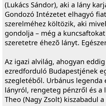
(Lukács Sándor), aki a lány ka
Gondozó Intézetet elhagyó fia
szerelméhez költözik, aki mive
gondolja – még a kuncsaftokat i
szeretetre éhezõ lányt. Egészen
Az igazi alvilág, ahogyan edd
ezredforduló Budapestjének e
szegletéből. Urbánus legenda e
lányról, rengeteg pénzről és a
Theo (Nagy Zsolt) kiszabadul a