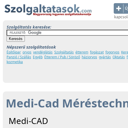
Szolgáltatás keresése:
Népszerű szolgáltatások
Építőipar
orvos
vendéglátás
Szolgáltatás
étterem
fogászat
fogorvos
Ker
Panzió / Szállás
Egyéb
Étterem / Pub / Söröző
háziorvos
gyártás
Oktatás
kozmetika
Medi-Cad Méréstechni
Medi-CAD