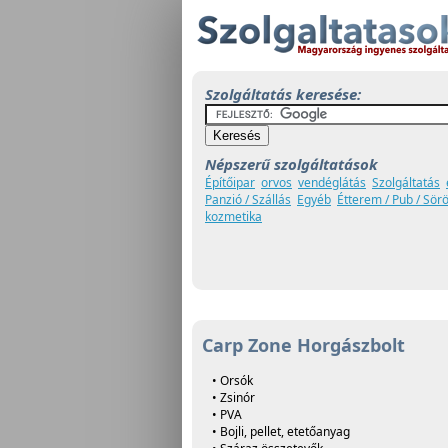
Szolgáltatás keresése:
Népszerű szolgáltatások
Építőipar
orvos
vendéglátás
Szolgáltatás
Panzió / Szállás
Egyéb
Étterem / Pub / Sör
kozmetika
Carp Zone Horgászbolt
• Orsók
• Zsinór
• PVA
• Bojli, pellet, etetőanyag