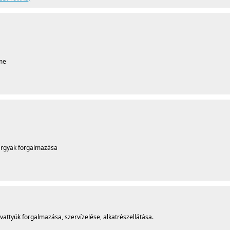
lme
 tárgyak forgalmazása
vattyúk forgalmazása, szervízelése, alkatrészellátása.