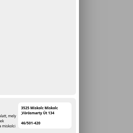
3525 Miskolc Miskolc
,Vörösmarty Út 134
latt, mely
zek
46/501-420
a miskolci