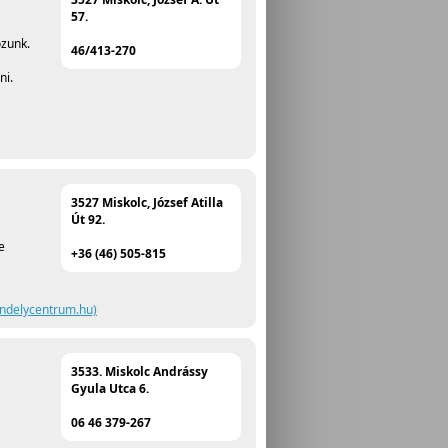
57.
ozunk.
46/413-270
ni.
3527 Miskolc, József Atilla
Út 92.
e
+36 (46) 505-815
indelycentrum.hu)
3533. Miskolc Andrássy
Gyula Utca 6.
06 46 379-267