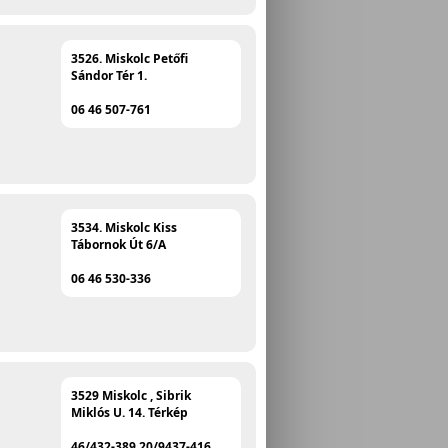
3526. Miskolc Petőfi
Sándor Tér 1.
06 46 507-761
3534. Miskolc Kiss
Tábornok Út 6/A
06 46 530-336
3529 Miskolc , Sibrik
Miklós U. 14. Térkép
46/432-389 20/9437-416