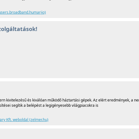
 (users.broadband.humarijo)
zolgáltatások!
n kivitelezésű és kiválóan működő háztartási gépek. Az elért eredmények, a n
ítései segítik a belépést a legigényesebb világpiacokra is
ry Kft. weboldal (zelmer.hu)