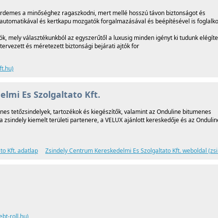
, érdemes a minőséghez ragaszkodni, mert mellé hosszú távon biztonságot és
automatikával és kertkapu mozgatók forgalmazásával és beépítésével is foglalk
k, mely választékunkból az egyszerűtől a luxusig minden igényt ki tudunk elégíte
ervezett és méretezett biztonsági bejárati ajtók for
ft.hu)
lmi Es Szolgaltato Kft.
es tetőzsindelyek, tartozékok és kiegészítők, valamint az Onduline bitumenes
zsindely kiemelt területi partenere, a VELUX ajánlott kereskedője és az Ondulin
o Kft. adatlap
Zsindely Centrum Kereskedelmi Es Szolgaltato Kft. weboldal (zs
ebt-roll.hu)