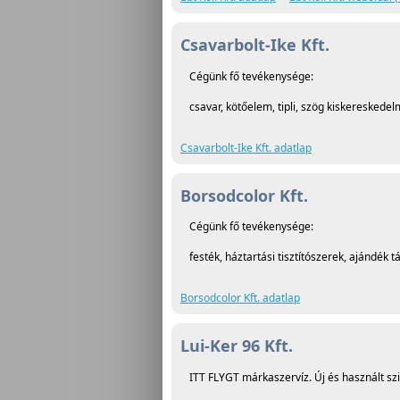
Csavarbolt-Ike Kft.
Cégünk fő tevékenysége:
csavar, kötőelem, tipli, szög kiskereskede
Csavarbolt-Ike Kft. adatlap
Borsodcolor Kft.
Cégünk fő tevékenysége:
festék, háztartási tisztítószerek, ajándék
Borsodcolor Kft. adatlap
Lui-Ker 96 Kft.
ITT FLYGT márkaszervíz. Új és használt szi