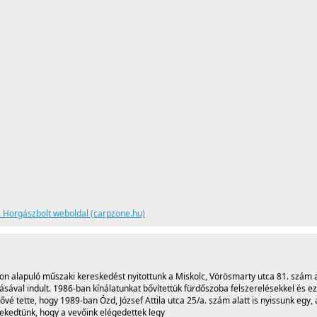
 Horgászbolt weboldal (carpzone.hu)
n alapuló műszaki kereskedést nyitottunk a Miskolc, Vörösmarty utca 81. szám a
zásával indult. 1986-ban kínálatunkat bővítettük fürdőszoba felszerelésekkel és e
é tette, hogy 1989-ban Ózd, József Attila utca 25/a. szám alatt is nyissunk egy, 
ekedtünk, hogy a vevőink elégedettek legy