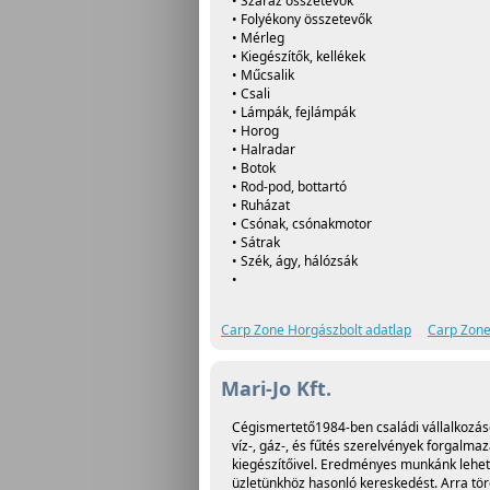
• Száraz összetevők
• Folyékony összetevők
• Mérleg
• Kiegészítők, kellékek
• Műcsalik
• Csali
• Lámpák, fejlámpák
• Horog
• Halradar
• Botok
• Rod-pod, bottartó
• Ruházat
• Csónak, csónakmotor
• Sátrak
• Szék, ágy, hálózsák
•
Carp Zone Horgászbolt adatlap
Carp Zone
Mari-Jo Kft.
Cégismertető1984-ben családi vállalkozáso
víz-, gáz-, és fűtés szerelvények forgalma
kiegészítőivel. Eredményes munkánk lehetőv
üzletünkhöz hasonló kereskedést. Arra tör