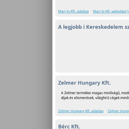
Mari-Jo Kft. adatlap
Mari-Jo Kft. weboldal
A legjobb i Kereskedelem s
Zelmer Hungary Kft.
A Zelmer termékei magas minőségű, moder
díjak és elismerések, világhírű cégek minős
Zelmer Hungary Kft. adatlap
Zelmer Hunga
Bérc Kft.