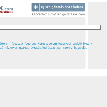
étterem
fogászat
fogorvos
Kereskedelem
fogorvosi rendelő
Hotel /
öző
háziorvos
gyártás
Oktatás
fodrászat
Ipar
szerviz
hajápolás