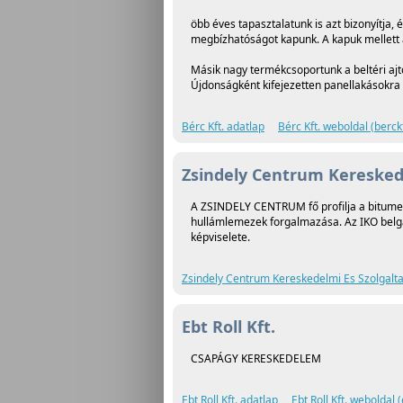
öbb éves tapasztalatunk is azt bizonyítja
megbízhatóságot kapunk. A kapuk mellett 
Másik nagy termékcsoportunk a beltéri ajtó
Újdonságként kifejezetten panellakásokra t
Bérc Kft. adatlap
Bérc Kft. weboldal (berck
Zsindely Centrum Kereskede
A ZSINDELY CENTRUM fő profilja a bitumen
hullámlemezek forgalmazása. Az IKO belga 
képviselete.
Zsindely Centrum Kereskedelmi Es Szolgaltat
Ebt Roll Kft.
CSAPÁGY KERESKEDELEM
Ebt Roll Kft. adatlap
Ebt Roll Kft. weboldal (