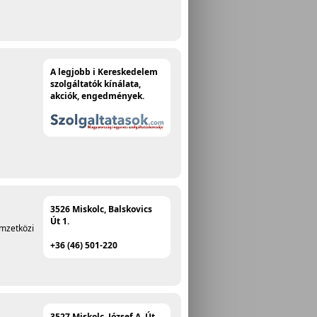
A legjobb i Kereskedelem
szolgáltatók kínálata,
akciók, engedmények.
3526 Miskolc, Balskovics
Út 1.
emzetközi
+36 (46) 501-220
3527 Miskolc, József A. Út